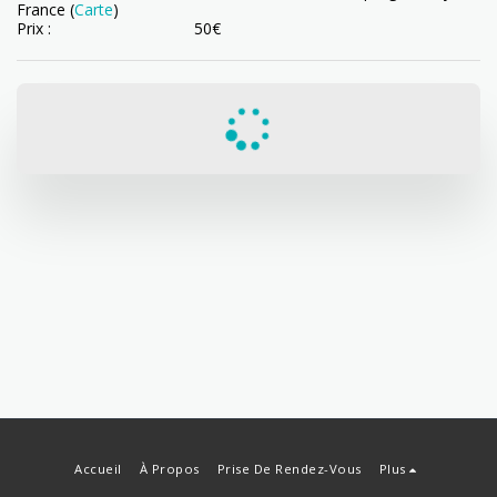
France (
Carte
)
Prix :
50
€
Accueil
À Propos
Prise De Rendez-Vous
Plus